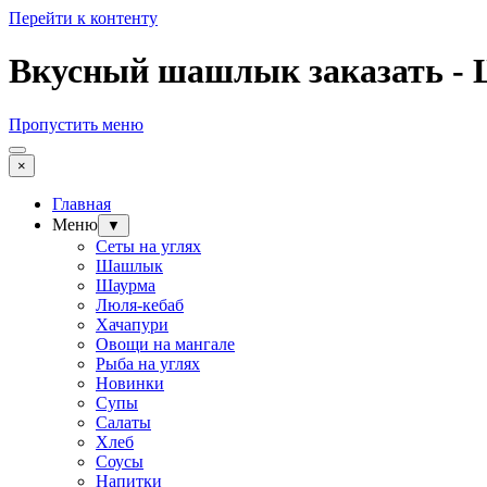
Перейти к контенту
Вкусный шашлык заказать 
Пропустить меню
×
Главная
Меню
▼
Сеты на углях
Шашлык
Шаурма
Люля-кебаб
Хачапури
Овощи на мангале
Рыба на углях
Новинки
Супы
Салаты
Хлеб
Соусы
Напитки