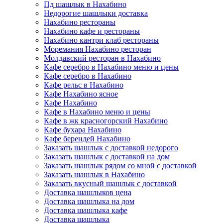
Пд шашлык в Нахабино
Недорогие шашлыки доставка
Нахабино рестораны
Нахабино кафе и рестораны
Нахабино кантри клаб рестораны
Моремания Нахабино ресторан
Молдавский ресторан в Нахабино
Кафе серебро в Нахабино меню и цены
Кафе серебро в Нахабино
Кафе рельс в Нахабино
Кафе Нахабино ясное
Кафе Нахабино
Кафе в Нахабино меню и цены
Кафе в жк красногорский Нахабино
Кафе бухара Нахабино
Кафе берендей Нахабино
Заказать шашлык с доставкой недорого
Заказать шашлык с доставкой на дом
Заказать шашлык рядом со мной с доставкой
Заказать шашлык в Нахабино
Заказать вкусный шашлык с доставкой
Доставка шашлыков цена
Доставка шашлыка на дом
Доставка шашлыка кафе
Доставка шашлыка