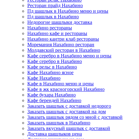
Ресторан прайд Нахабино
Пд шашлык в Нахабино меню и цены
Пд шашлык в Нахабино
Недорогие шашлыки доставка
Нахабино рестораны
Нахабино кафе и рестораны
Нахабино кантри клаб рестораны
Моремания Нахабино ресторан
Молдавский ресторан в Нахабино
Кафе серебро в Нахабино меню и цены
Кафе серебро в Нахабино
Кафе рельс в Нахабино
Кафе Нахабино ясное
Кафе Нахабино
Кафе в Нахабино меню и цены
Кафе в жк красногорский Нахабино
Кафе бухара Нахабино
Кафе берендей Нахабино
Заказать шашлык с доставкой недорого
Заказать шашлык с доставкой на дом
Заказать шашлык рядом со мной с доставкой
Заказать шашлык в Нахабино
Заказать вкусный шашлык с доставкой
Доставка шашлыков цена