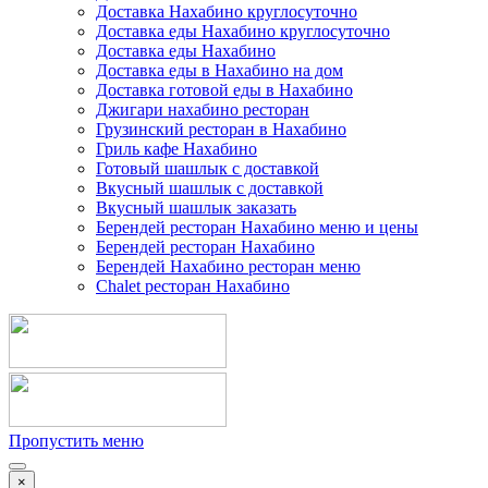
Доставка Нахабино круглосуточно
Доставка еды Нахабино круглосуточно
Доставка еды Нахабино
Доставка еды в Нахабино на дом
Доставка готовой еды в Нахабино
Джигари нахабино ресторан
Грузинский ресторан в Нахабино
Гриль кафе Нахабино
Готовый шашлык с доставкой
Вкусный шашлык с доставкой
Вкусный шашлык заказать
Берендей ресторан Нахабино меню и цены
Берендей ресторан Нахабино
Берендей Нахабино ресторан меню
Chalet ресторан Нахабино
Пропустить меню
×