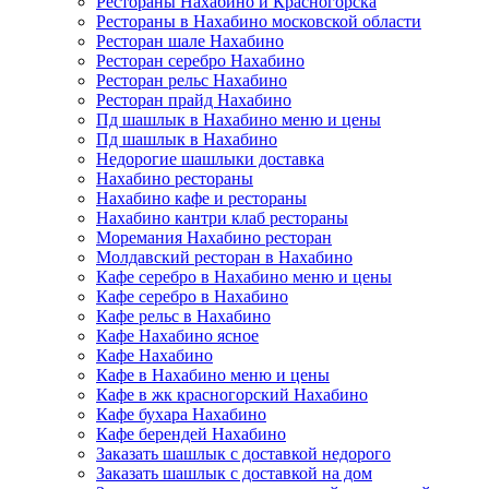
Рестораны Нахабино и Красногорска
Рестораны в Нахабино московской области
Ресторан шале Нахабино
Ресторан серебро Нахабино
Ресторан рельс Нахабино
Ресторан прайд Нахабино
Пд шашлык в Нахабино меню и цены
Пд шашлык в Нахабино
Недорогие шашлыки доставка
Нахабино рестораны
Нахабино кафе и рестораны
Нахабино кантри клаб рестораны
Моремания Нахабино ресторан
Молдавский ресторан в Нахабино
Кафе серебро в Нахабино меню и цены
Кафе серебро в Нахабино
Кафе рельс в Нахабино
Кафе Нахабино ясное
Кафе Нахабино
Кафе в Нахабино меню и цены
Кафе в жк красногорский Нахабино
Кафе бухара Нахабино
Кафе берендей Нахабино
Заказать шашлык с доставкой недорого
Заказать шашлык с доставкой на дом