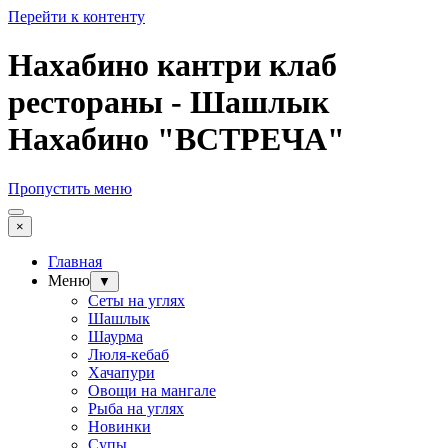
Перейти к контенту
Нахабино кантри клаб
рестораны - Шашлык
Нахабино "ВСТРЕЧА"
Пропустить меню
×
Главная
Меню
▼
Сеты на углях
Шашлык
Шаурма
Люля-кебаб
Хачапури
Овощи на мангале
Рыба на углях
Новинки
Супы