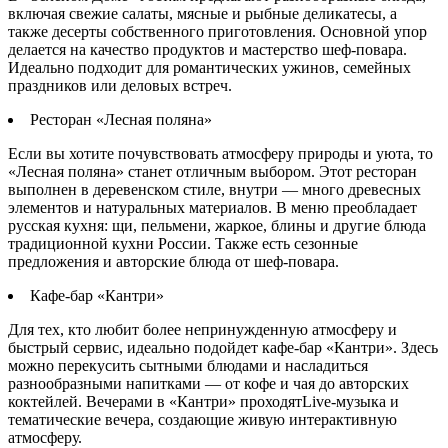
включая свежие салаты, мясные и рыбные деликатесы, а
также десерты собственного приготовления. Основной упор
делается на качество продуктов и мастерство шеф-повара.
Идеально подходит для романтических ужинов, семейных
праздников или деловых встреч.
Ресторан «Лесная поляна»
Если вы хотите почувствовать атмосферу природы и уюта, то
«Лесная поляна» станет отличным выбором. Этот ресторан
выполнен в деревенском стиле, внутри — много древесных
элементов и натуральных материалов. В меню преобладает
русская кухня: щи, пельмени, жаркое, блины и другие блюда
традиционной кухни России. Также есть сезонные
предложения и авторские блюда от шеф-повара.
Кафе-бар «Кантри»
Для тех, кто любит более непринужденную атмосферу и
быстрый сервис, идеально подойдет кафе-бар «Кантри». Здесь
можно перекусить сытными блюдами и насладиться
разнообразными напитками — от кофе и чая до авторских
коктейлей. Вечерами в «Кантри» проходятLive-музыка и
тематические вечера, создающие живую интерактивную
атмосферу.