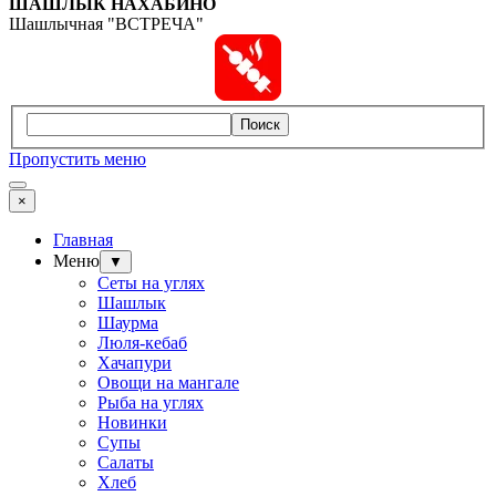
ШАШЛЫК
НАХАБИНО
Шашлычная "ВСТРЕЧА"
Поиск
Пропустить меню
×
Главная
Меню
▼
Сеты на углях
Шашлык
Шаурма
Люля-кебаб
Хачапури
Овощи на мангале
Рыба на углях
Новинки
Супы
Салаты
Хлеб