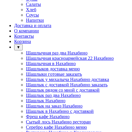
Салаты
Хлеб
Соусы
Напитки
Доставка и оплата
О компании
Контакты
Корзина
▼
Шашлычная раз два Нахабино
Шашлычная красноармейская 22 Нахабино
Шашлычная в Нахабино
Шашлыков доставка меню
Шашлыки готовые заказать
Шашлык у михалыча Нахабино доставка
Шашлык с доставкой Нахабино заказать
Шашлык рядом со мной с доставкой
Шашлык раз два Нахабино
Шашлык Нахабино
Шашлык на заказ Нахабино
Шашлык в Нахабино с доставкой
Фреш кафе Нахабино
Сытый лось Нахабино ресторан
Серебро кафе Нахабино меню