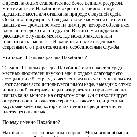
а время на отдых становится все более ценным ресурсом,
многие жители Нахабино и окрестных районов ищут
идеальные места для отдыха на природе с вкусной едой.
Особенно популярным блюдом в такие моменты считается
шашлык — ароматное мясо на шампуре, которое объединяет
вдоль и поперек семьи и друзей. В статье мы подробно
расскажем о лучших местах, где можно заказать или
приготовить шашлык в Нахабино, а также поделимся
секретами его приготовления и особенностями службы.
Что такое "Шашлык раз два Нахабино"?
Термин "Шашлык раз два Нахабино" стал известен среди
местных любителей вкусной еды и отдыха благодаря его
ассоциации с быстрым, качественным и вкусным шашлыком.
Этот слоган часто используется рядом кафе, выездных служб
и пиццерий, которые специализируются на приготовлении
шашлыка на вынос и на открытом огне. Он символизирует
оперативность и качество сервиса, а также традиционные
вкусовые качества, которые так ценятся среди ценителей
настоящего шашлыка.
Почему именно Нахабино?
Нахабино — это современный город в Московской области,