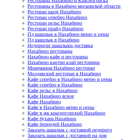
Рестораны Нахабино и Красногорска
Рестораны в Нахабино московской области
Ресторан шале Нахабино
Ресторан серебро Нахабино
Ресторан рельс Нахабино
Ресторан прайд Нахабино
Пд шашлык в Нахабино меню и цены
Пд шашлык в Нахабино
Недорогие шашлыки доставка
Нахабино рестораны
Нахабино кафе и рестораны
Нахабино кантри клаб рестораны
Моремания Нахабино ресторан
Молдавский ресторан в Нахабино
Кафе серебро в Нахабино меню и цены
Кафе серебро в Нахабино
Кафе рельс в Нахабино
Кафе Нахабино ясное
Кафе Нахабино
Кафе в Нахабино меню и цены
Кафе в жк красногорский Нахабино
Кафе бухара Нахабино
Кафе берендей Нахабино
Заказать шашлык с доставкой недорого
Заказать шашлык с доставкой на дом