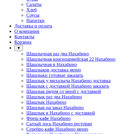
Салаты
Хлеб
Соусы
Напитки
Доставка и оплата
О компании
Контакты
Корзина
▼
Шашлычная раз два Нахабино
Шашлычная красноармейская 22 Нахабино
Шашлычная в Нахабино
Шашлыков доставка меню
Шашлыки готовые заказать
Шашлык у михалыча Нахабино доставка
Шашлык с доставкой Нахабино заказать
Шашлык рядом со мной с доставкой
Шашлык раз два Нахабино
Шашлык Нахабино
Шашлык на заказ Нахабино
Шашлык в Нахабино с доставкой
Фреш кафе Нахабино
Сытый лось Нахабино ресторан
Серебро кафе Нахабино меню