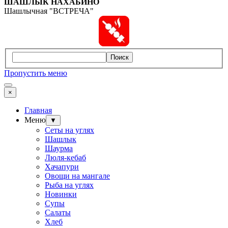
ШАШЛЫК
НАХАБИНО
Шашлычная "ВСТРЕЧА"
Поиск
Пропустить меню
×
Главная
Меню
▼
Сеты на углях
Шашлык
Шаурма
Люля-кебаб
Хачапури
Овощи на мангале
Рыба на углях
Новинки
Супы
Салаты
Хлеб