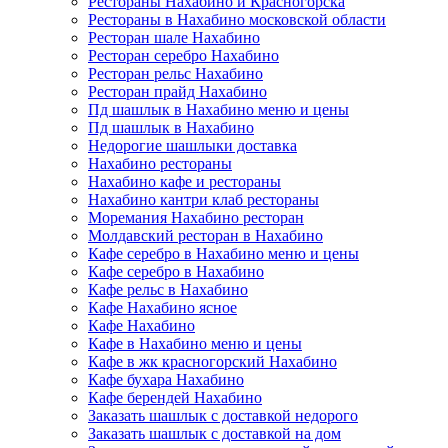
Рестораны Нахабино и Красногорска
Рестораны в Нахабино московской области
Ресторан шале Нахабино
Ресторан серебро Нахабино
Ресторан рельс Нахабино
Ресторан прайд Нахабино
Пд шашлык в Нахабино меню и цены
Пд шашлык в Нахабино
Недорогие шашлыки доставка
Нахабино рестораны
Нахабино кафе и рестораны
Нахабино кантри клаб рестораны
Моремания Нахабино ресторан
Молдавский ресторан в Нахабино
Кафе серебро в Нахабино меню и цены
Кафе серебро в Нахабино
Кафе рельс в Нахабино
Кафе Нахабино ясное
Кафе Нахабино
Кафе в Нахабино меню и цены
Кафе в жк красногорский Нахабино
Кафе бухара Нахабино
Кафе берендей Нахабино
Заказать шашлык с доставкой недорого
Заказать шашлык с доставкой на дом