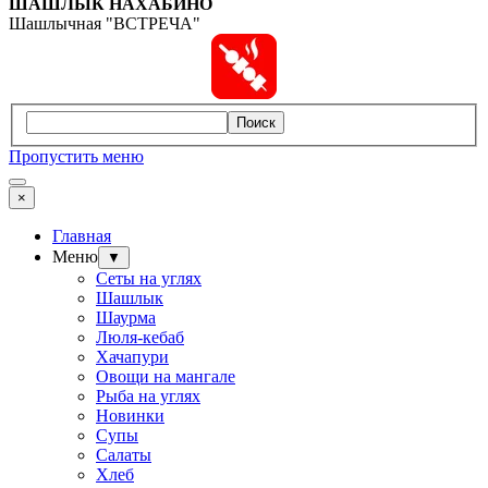
ШАШЛЫК
НАХАБИНО
Шашлычная "ВСТРЕЧА"
Поиск
Пропустить меню
×
Главная
Меню
▼
Сеты на углях
Шашлык
Шаурма
Люля-кебаб
Хачапури
Овощи на мангале
Рыба на углях
Новинки
Супы
Салаты
Хлеб