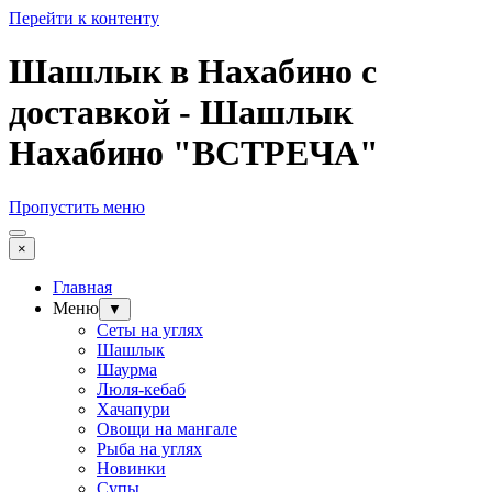
Перейти к контенту
Шашлык в Нахабино с
доставкой - Шашлык
Нахабино "ВСТРЕЧА"
Пропустить меню
×
Главная
Меню
▼
Сеты на углях
Шашлык
Шаурма
Люля-кебаб
Хачапури
Овощи на мангале
Рыба на углях
Новинки
Супы