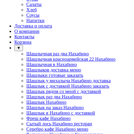
Салаты
Хлеб
Соусы
Напитки
Доставка и оплата
О компании
Контакты
Корзина
▼
Шашлычная раз два Нахабино
Шашлычная красноармейская 22 Нахабино
Шашлычная в Нахабино
Шашлыков доставка меню
Шашлыки готовые заказать
Шашлык у михалыча Нахабино доставка
Шашлык с доставкой Нахабино заказать
Шашлык рядом со мной с доставкой
Шашлык раз два Нахабино
Шашлык Нахабино
Шашлык на заказ Нахабино
Шашлык в Нахабино с доставкой
Фреш кафе Нахабино
Сытый лось Нахабино ресторан
Серебро кафе Нахабино меню