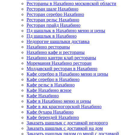
Рестораны в Нахабино московской области
Ресторан шале Нахабино
Ресторан серебро Нахабино
Ресторан рельс Нахабино
Ресторан прайд Нахабино
Пд шашлык в Нахабино меню и цены
Пд шашлык в Нахабино
Недорогие шашлыки доставка
Нахабино рестораны
Нахабино кафе и рестораны
Нахабино кантри клаб рестораны
Моремания Нахабино ресторан
Молдавский ресторан в Нахабино
Кафе серебро в Нахабино меню и цены
Кафе серебро в Нахабино
Кафе рельс в Нахабино
Кафе Нахабино ясное
Кафе Нахабино
Кафе в Нахабино меню и цены
Кафе в жк красногорский Нахабино
Кафе бухара Нахабино
Кафе берендей Нахабино
Заказать шашлык с доставкой недорого
Заказать шашлык с доставкой на дом
Заказать шашлык рядом со мной с доставкой