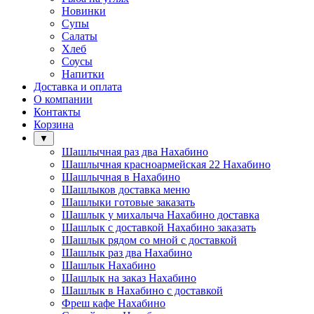
Новинки
Супы
Салаты
Хлеб
Соусы
Напитки
Доставка и оплата
О компании
Контакты
Корзина
▼
Шашлычная раз два Нахабино
Шашлычная красноармейская 22 Нахабино
Шашлычная в Нахабино
Шашлыков доставка меню
Шашлыки готовые заказать
Шашлык у михалыча Нахабино доставка
Шашлык с доставкой Нахабино заказать
Шашлык рядом со мной с доставкой
Шашлык раз два Нахабино
Шашлык Нахабино
Шашлык на заказ Нахабино
Шашлык в Нахабино с доставкой
Фреш кафе Нахабино