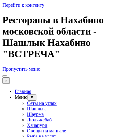
Перейти к контенту
Рестораны в Нахабино
московской области -
Шашлык Нахабино
"ВСТРЕЧА"
Пропустить меню
×
Главная
Меню
▼
Сеты на углях
Шашлык
Шаурма
Люля-кебаб
Хачапури
Овощи на мангале
Рыба на углях