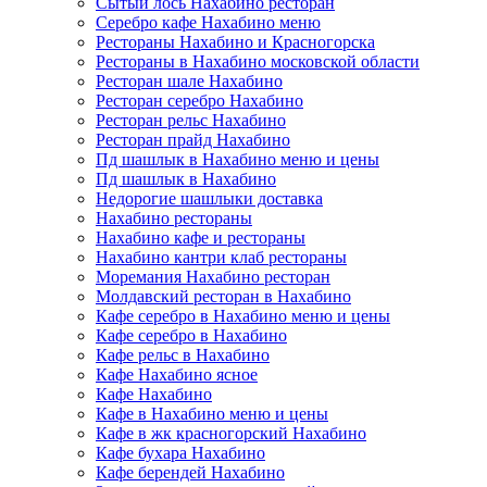
Сытый лось Нахабино ресторан
Серебро кафе Нахабино меню
Рестораны Нахабино и Красногорска
Рестораны в Нахабино московской области
Ресторан шале Нахабино
Ресторан серебро Нахабино
Ресторан рельс Нахабино
Ресторан прайд Нахабино
Пд шашлык в Нахабино меню и цены
Пд шашлык в Нахабино
Недорогие шашлыки доставка
Нахабино рестораны
Нахабино кафе и рестораны
Нахабино кантри клаб рестораны
Моремания Нахабино ресторан
Молдавский ресторан в Нахабино
Кафе серебро в Нахабино меню и цены
Кафе серебро в Нахабино
Кафе рельс в Нахабино
Кафе Нахабино ясное
Кафе Нахабино
Кафе в Нахабино меню и цены
Кафе в жк красногорский Нахабино
Кафе бухара Нахабино
Кафе берендей Нахабино