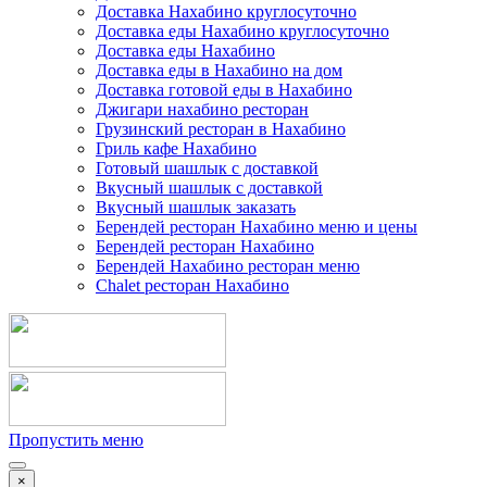
Доставка Нахабино круглосуточно
Доставка еды Нахабино круглосуточно
Доставка еды Нахабино
Доставка еды в Нахабино на дом
Доставка готовой еды в Нахабино
Джигари нахабино ресторан
Грузинский ресторан в Нахабино
Гриль кафе Нахабино
Готовый шашлык с доставкой
Вкусный шашлык с доставкой
Вкусный шашлык заказать
Берендей ресторан Нахабино меню и цены
Берендей ресторан Нахабино
Берендей Нахабино ресторан меню
Chalet ресторан Нахабино
Пропустить меню
×