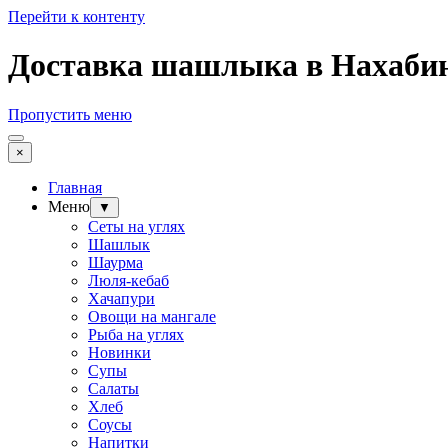
Перейти к контенту
Доставка шашлыка в Нахаб
Пропустить меню
×
Главная
Меню
▼
Сеты на углях
Шашлык
Шаурма
Люля-кебаб
Хачапури
Овощи на мангале
Рыба на углях
Новинки
Супы
Салаты
Хлеб
Соусы
Напитки