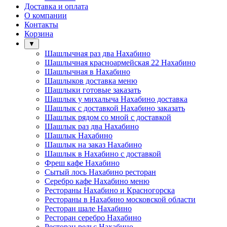
Доставка и оплата
О компании
Контакты
Корзина
▼
Шашлычная раз два Нахабино
Шашлычная красноармейская 22 Нахабино
Шашлычная в Нахабино
Шашлыков доставка меню
Шашлыки готовые заказать
Шашлык у михалыча Нахабино доставка
Шашлык с доставкой Нахабино заказать
Шашлык рядом со мной с доставкой
Шашлык раз два Нахабино
Шашлык Нахабино
Шашлык на заказ Нахабино
Шашлык в Нахабино с доставкой
Фреш кафе Нахабино
Сытый лось Нахабино ресторан
Серебро кафе Нахабино меню
Рестораны Нахабино и Красногорска
Рестораны в Нахабино московской области
Ресторан шале Нахабино
Ресторан серебро Нахабино
Ресторан рельс Нахабино