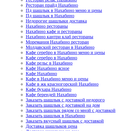
Ресторан прайд Нахабино
Пд шашлык в Нахабино меню и цены
Пд шашлык в Нахабино
Недорогие шашлыки доставка
Нахабино рестораны
Нахабино кафе и рестораны
Нахабино кантри клаб рестораны
Моремания Нахабино ресторан
Молдавский ресторан в Нахабино
Кафе серебро в Нахабино меню и цены
Кафе серебро в Нахабино
Кафе рельс в Нахабино
Кафе Нахабино ясное
Кафе Нахабино
Кафе в Нахабино меню и цены
Кафе в жк красногорский Нахабино
Кафе бухара Нахабино
Кафе берендей Нахабино
Заказать шашлык с доставкой недорого
Заказать шашлык с доставкой на дом
Заказать шашлык рядом со мной с доставкой
Заказать шашлык в Нахабино
Заказать вкусный шашлык с доставкой
Доставка шашлыков цена