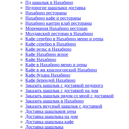
Пд шашлык в Нахабино
Недорогие шашлыки доставка
Нахабино рестораны
Нахабино кафе и рестораны
Нахабино кантри клаб рестораны
Моремания Нахабино ресторан
Молдавский ресторан в Нахабино
Кафе серебро в Нахабино меню и цены
Кафе серебро в Нахабино
Кафе рельс в Нахабино
Кафе Нахабино ясное
Кафе Нахабино
Кафе в Нахабино меню и цены
Кафе в жк красногорский Нахабино
Кафе бухара Нахабино
Кафе берендей Нахабино
Заказать шашлык с доставкой недорого
Заказать шашлык с доставкой на дом
Заказать шашлык рядом со мной с доставкой
Заказать шашлык в Нахабино
Заказать вкусный шашлык с доставкой
Доставка шашлыков цена
Доставка шашлыка на дом
Доставка шашлыка кафе
Доставка шашлыка